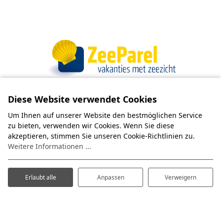
Diese Website verwendet Cookies
Wir freuen uns darauf, Sie in einer unserer
Um Ihnen auf unserer Website den bestmöglichen Service
Perlen willkommen zu heißen!
zu bieten, verwenden wir Cookies. Wenn Sie diese
akzeptieren, stimmen Sie unseren Cookie-Richtlinien zu.
Unser Team ist bereit, Ihnen einen angenehmen
Weitere Informationen ...
Aufenthalt zu bereiten.
Haben Sie die ZeeParel-App bereits
heruntergeladen?
Erlaubt alle
Anpassen
Verweigern
Lesen Sie mehr über unsere
neue App
!
De ZeeParel