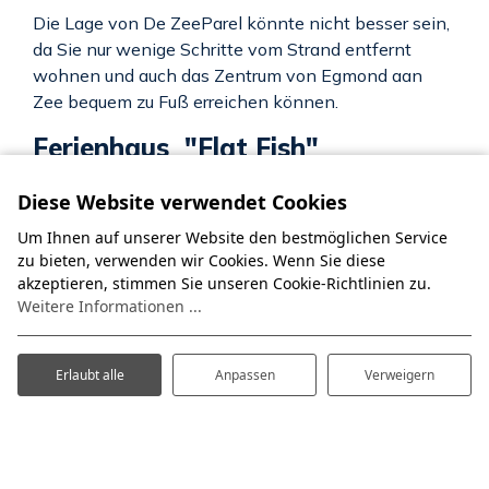
Die Lage von De ZeeParel könnte nicht besser sein,
da Sie nur wenige Schritte vom Strand entfernt
wohnen und auch das Zentrum von Egmond aan
Zee bequem zu Fuß erreichen können.
Ferienhaus "Flat Fish"
Die
Ferienwohnung “Flat Fish”
in Egmond aan
Diese Website verwendet Cookies
Zee ist für drei Personen geeignet und ist über zwei
Etagen verteilt. Erleben Sie den spektakulären Blick
Um Ihnen auf unserer Website den bestmöglichen Service
zu bieten, verwenden wir Cookies. Wenn Sie diese
auf das Meer von Ihrer eigenen, großzügigen
akzeptieren, stimmen Sie unseren Cookie-Richtlinien zu.
Terrasse
aus. Sie befindet sich auf der Westseite,
Weitere Informationen ...
sodass Sie den ganzen Tag in der Sonne
entspannen können. Die Wohnung ist modern
eingerichtet und verwöhnt Sie mit luxuriösen
Erlaubt alle
Anpassen
Verweigern
Annehmlichkeiten.
Ferienhaus "Sea Bass"
Die
Ferienwohnung "Sea Bass"
bietet Platz für bis