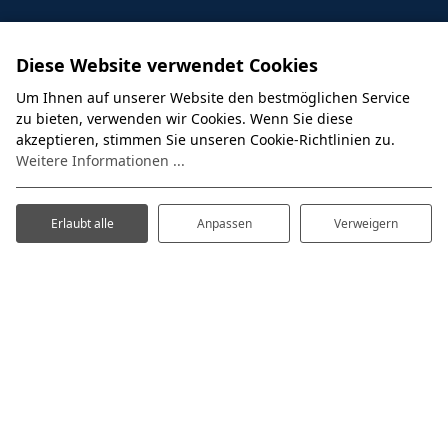
Wir freuen uns darauf, Sie in einer unserer
Diese Website verwendet Cookies
Perlen willkommen zu heißen!
Um Ihnen auf unserer Website den bestmöglichen Service
Unser Team ist bereit, Ihnen einen angenehmen
zu bieten, verwenden wir Cookies. Wenn Sie diese
Aufenthalt zu bereiten.
akzeptieren, stimmen Sie unseren Cookie-Richtlinien zu.
Haben Sie die ZeeParel-App bereits
Weitere Informationen ...
heruntergeladen?
Lesen Sie mehr über unsere
neue App
!
Erlaubt alle
Anpassen
Verweigern
De ZeeParel
Boulevard 72
1931 CZ Egmond aan Zee
Niederlande
+31(0)251-825097
info@demeerparel.com