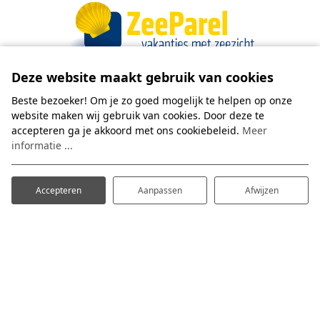
Deze website maakt gebruik van cookies
Beste bezoeker! Om je zo goed mogelijk te helpen op onze
We ontvangen je graag in één van onze
website maken wij gebruik van cookies. Door deze te
Parels!
accepteren ga je akkoord met ons cookiebeleid.
Meer
informatie ...
Ons team staat klaar om je een fijn verblijf te
bezorgen.
Heb je de ZeeParel app al gedownload?
Accepteren
Aanpassen
Afwijzen
Lees meer over onze
nieuwe app!
De ZeeParel
Boulevard 72
1931 CZ Egmond aan Zee
+31(0)251-825097
info@zeeparel.com