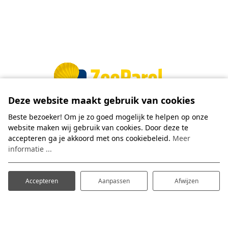
Deze website maakt gebruik van cookies
Beste bezoeker! Om je zo goed mogelijk te helpen op onze
website maken wij gebruik van cookies. Door deze te
accepteren ga je akkoord met ons cookiebeleid.
Meer
We ontvangen je graag in één van onze
informatie ...
Parels!
Ons team staat klaar om je een fijn verblijf te
bezorgen.
Accepteren
Aanpassen
Afwijzen
Heb je de ZeeParel app al gedownload?
Lees meer over onze
nieuwe app!