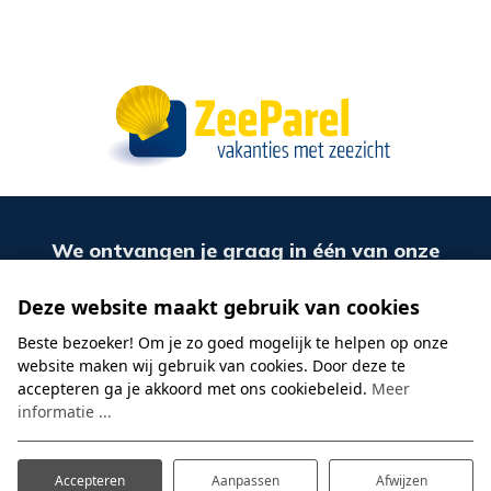
We ontvangen je graag in één van onze
Parels!
Deze website maakt gebruik van cookies
Ons team staat klaar om je een fijn verblijf te
bezorgen.
Beste bezoeker! Om je zo goed mogelijk te helpen op onze
Heb je de ZeeParel app al gedownload?
website maken wij gebruik van cookies. Door deze te
Lees meer over onze
nieuwe app!
accepteren ga je akkoord met ons cookiebeleid.
Meer
informatie ...
De ZeeParel
Accepteren
Aanpassen
Afwijzen