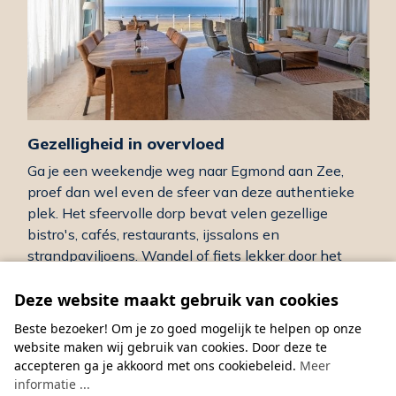
Gezelligheid in overvloed
Ga je een weekendje weg naar Egmond aan Zee,
proef dan wel even de sfeer van deze authentieke
plek. Het sfeervolle dorp bevat velen gezellige
bistro's, cafés, restaurants, ijssalons en
strandpaviljoens. Wandel of fiets lekker door het
dorp heen en ervaar een heerlijk vakantiegevoel.
Deze website maakt gebruik van cookies
Boek jouw weekendje weg naar
Beste bezoeker! Om je zo goed mogelijk te helpen op onze
Egmond aan Zee!
website maken wij gebruik van cookies. Door deze te
accepteren ga je akkoord met ons cookiebeleid.
Meer
Ben je toe aan een lekker weekendje rust en heb je
informatie ...
weer zin om ergens helemaal naartoe te kunnen